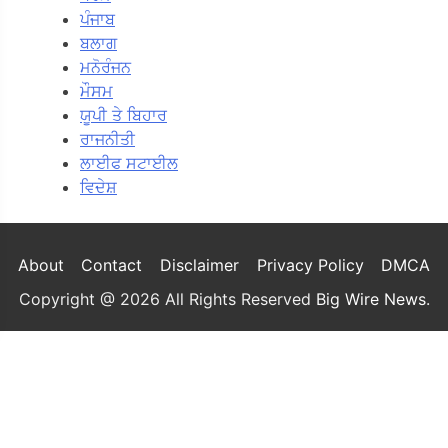
ਪੰਜਾਬ
ਬਲਾਗ
ਮਨੋਰੰਜਨ
ਮੌਸਮ
ਯੂਪੀ ਤੇ ਬਿਹਾਰ
ਰਾਜਨੀਤੀ
ਲਾਈਫ ਸਟਾਈਲ
ਵਿਦੇਸ਼
About
Contact
Disclaimer
Privacy Policy
DMCA
Copyright @ 2026 All Rights Reserved
Big Wire News
.