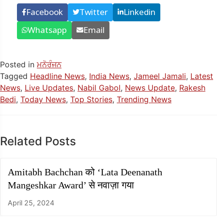
Facebook
Twitter
Linkedin
Whatsapp
Email
Posted in
ਮਨੋਰੰਜਨ
Tagged
Headline News
,
India News
,
Jameel Jamali
,
Latest
News
,
Live Updates
,
Nabil Gabol
,
News Update
,
Rakesh
Bedi
,
Today News
,
Top Stories
,
Trending News
Related Posts
Amitabh Bachchan को ‘Lata Deenanath
Mangeshkar Award’ से नवाज़ा गया
April 25, 2024