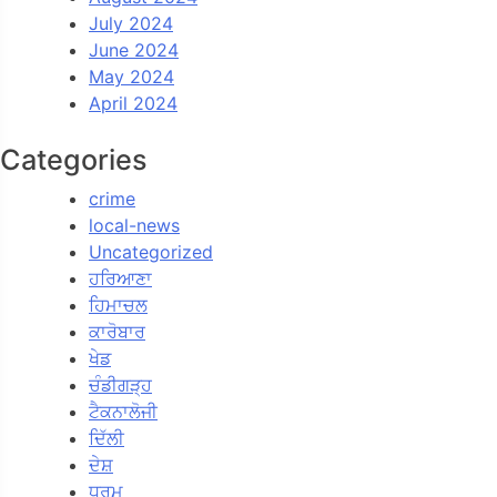
July 2024
June 2024
May 2024
April 2024
Categories
crime
local-news
Uncategorized
ਹਰਿਆਣਾ
ਹਿਮਾਚਲ
ਕਾਰੋਬਾਰ
ਖੇਡ
ਚੰਡੀਗੜ੍ਹ
ਟੈਕਨਾਲੋਜੀ
ਦਿੱਲੀ
ਦੇਸ਼
ਧਰਮ