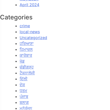
April 2024
Categories
crime
local-news
Uncategorized
ਹਰਿਆਣਾ
ਹਿਮਾਚਲ
ਕਾਰੋਬਾਰ
ਖੇਡ
ਚੰਡੀਗੜ੍ਹ
ਟੈਕਨਾਲੋਜੀ
ਦਿੱਲੀ
ਦੇਸ਼
ਧਰਮ
ਪੰਜਾਬ
ਬਲਾਗ
ਮਨੋਰੰਜਨ