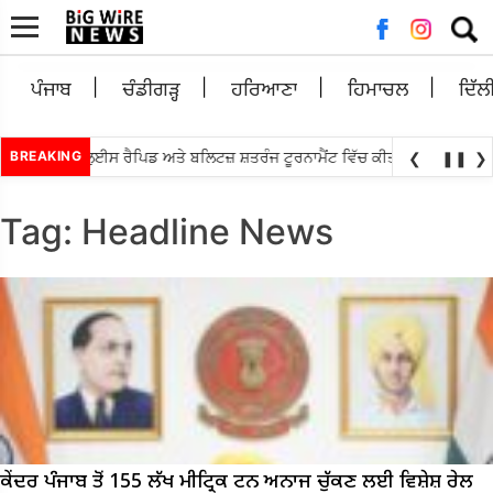
Searc
for:
ਪੰਜਾਬ
ਚੰਡੀਗੜ੍ਹ
ਹਰਿਆਣਾ
ਹਿਮਾਚਲ
ਦਿੱਲ
•
ੰਧਾ ਸੇਂਟ ਲੁਈਸ ਰੈਪਿਡ ਅਤੇ ਬਲਿਟਜ਼ ਸ਼ਤਰੰਜ ਟੂਰਨਾਮੈਂਟ ਵਿੱਚ ਕੀਤਾ ਟਾਪ
BREAKING
ਐਸ.ਆਈ.ਆਰ
❮
❚❚
❯
Tag:
Headline News
ਕੇਂਦਰ ਪੰਜਾਬ ਤੋਂ 155 ਲੱਖ ਮੀਟ੍ਰਿਕ ਟਨ ਅਨਾਜ ਚੁੱਕਣ ਲਈ ਵਿਸ਼ੇਸ਼ ਰੇਲ