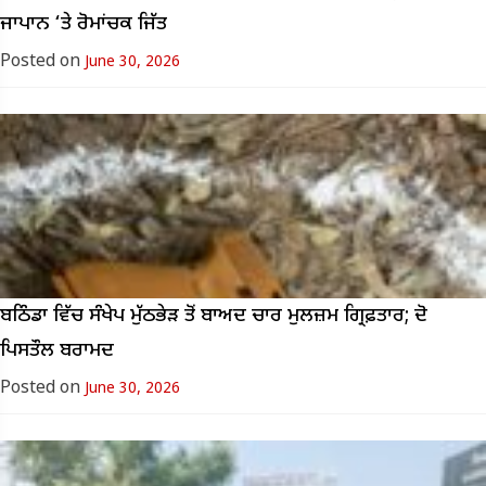
ਜਾਪਾਨ ‘ਤੇ ਰੋਮਾਂਚਕ ਜਿੱਤ
Posted on
June 30, 2026
ਬਠਿੰਡਾ ਵਿੱਚ ਸੰਖੇਪ ਮੁੱਠਭੇੜ ਤੋਂ ਬਾਅਦ ਚਾਰ ਮੁਲਜ਼ਮ ਗ੍ਰਿਫ਼ਤਾਰ; ਦੋ
ਪਿਸਤੌਲ ਬਰਾਮਦ
Posted on
June 30, 2026