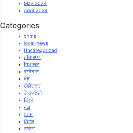
May 2024
April 2024
Categories
crime
local-news
Uncategorized
ਹਰਿਆਣਾ
ਹਿਮਾਚਲ
ਕਾਰੋਬਾਰ
ਖੇਡ
ਚੰਡੀਗੜ੍ਹ
ਟੈਕਨਾਲੋਜੀ
ਦਿੱਲੀ
ਦੇਸ਼
ਧਰਮ
ਪੰਜਾਬ
ਬਲਾਗ