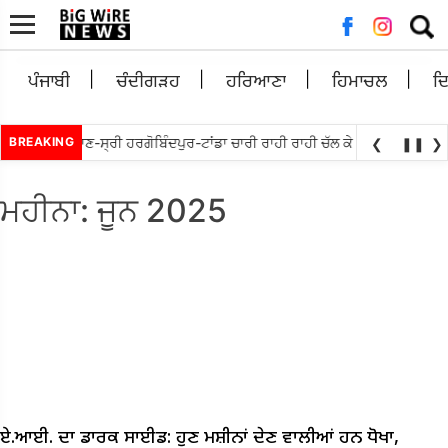
ਲਈ
ਖੋਜ:
ਪੰਜਾਬੀ
ਚੰਦੀਗੜਹ
ਹਰਿਆਣਾ
ਹਿਮਾਚਲ
ਦ
ਬੇਵਾਲ ਵਲੋਘੁਮਾਣ-ਸ੍ਰੀ ਹਰਗੋਬਿੰਦਪੁਰ-ਟਾਂਡਾ ਚਾਰੀ ਰਾਹੀ ਰਾਹੀ ਚੱਲ ਕੇ ਮੁੜ ਅਲਾਟ ਕਰਨ ਦ
BREAKING
❮
❚❚
❯
ਮਹੀਨਾ:
ਜੂਨ 2025
ਏ.ਆਈ. ਦਾ ਡਾਰਕ ਸਾਈਡ: ਹੁਣ ਮਸ਼ੀਨਾਂ ਦੇਣ ਵਾਲੀਆਂ ਹਨ ਧੋਖਾ,