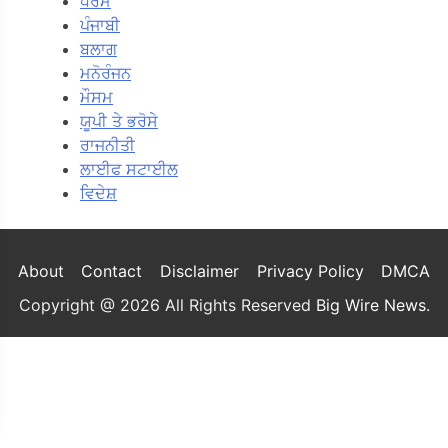
ਧਰਮ
ਪੰਜਾਬੀ
ਬਲਾਗ
ਮਨੋਰੰਜਨ
ਮੌਸਮ
ਯੂਪੀ ਤੇ ਭਰੋਸੇ
ਰਾਜਨੀਤੀ
ਲਾਈਫ ਸਟਾਈਲ
ਵਿਦੇਸ਼
About
Contact
Disclaimer
Privacy Policy
DMCA
Copyright @ 2026 All Rights Reserved
Big Wire News
.