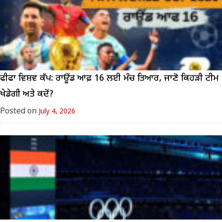
ਫੀਫਾ ਵਿਸ਼ਵ ਕੱਪ: ਰਾਊਂਡ ਆਫ਼ 16 ਲਈ ਮੰਚ ਤਿਆਰ, ਜਾਣੋ ਕਿਹੜੀ ਟੀਮ
ਖੇਡੇਗੀ ਅਤੇ ਕਦੋਂ?
Posted on
July 4, 2026