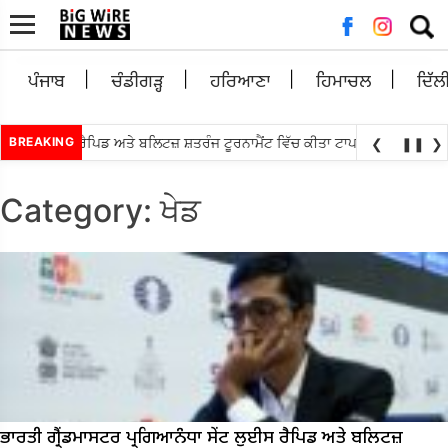
Searc
for:
ਪੰਜਾਬ
ਚੰਡੀਗੜ੍ਹ
ਹਰਿਆਣਾ
ਹਿਮਾਚਲ
ਦਿੱਲ
•
ਂਟ ਲੁਈਸ ਰੈਪਿਡ ਅਤੇ ਬਲਿਟਜ਼ ਸ਼ਤਰੰਜ ਟੂਰਨਾਮੈਂਟ ਵਿੱਚ ਕੀਤਾ ਟਾਪ
BREAKING
ਐਸ.ਆਈ.ਆਰ ਤਹਿਤ 
❮
❚❚
❯
Category:
ਖੇਡ
ਭਾਰਤੀ ਗ੍ਰੈਂਡਮਾਸਟਰ ਪ੍ਰਗਿਆਨੰਧਾ ਸੇਂਟ ਲੁਈਸ ਰੈਪਿਡ ਅਤੇ ਬਲਿਟਜ਼