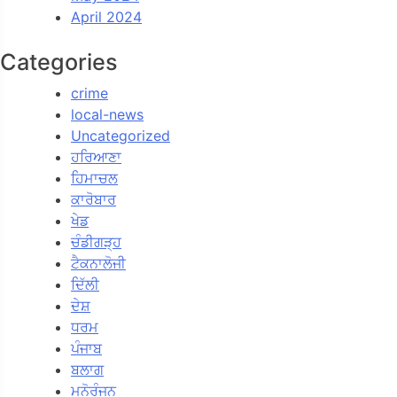
April 2024
Categories
crime
local-news
Uncategorized
ਹਰਿਆਣਾ
ਹਿਮਾਚਲ
ਕਾਰੋਬਾਰ
ਖੇਡ
ਚੰਡੀਗੜ੍ਹ
ਟੈਕਨਾਲੋਜੀ
ਦਿੱਲੀ
ਦੇਸ਼
ਧਰਮ
ਪੰਜਾਬ
ਬਲਾਗ
ਮਨੋਰੰਜਨ