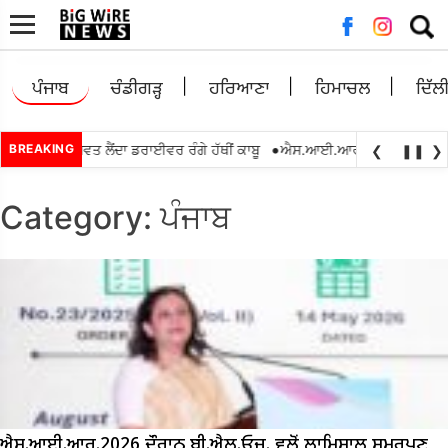
Searc
for:
ਪੰਜਾਬ
ਚੰਡੀਗੜ੍ਹ
ਹਰਿਆਣਾ
ਹਿਮਾਚਲ
ਦਿੱਲ
•
 ਰੁਪਏ ਰਿਸ਼ਵਤ ਲੈਂਦਾ ਡਰਾਈਵਰ ਰੰਗੇ ਹੱਥੀਂ ਕਾਬੂ
BREAKING
ਐਸ.ਆਈ.ਆਰ.2026 ਦੌਰਾਨ ਬੀ.ਐਲ.ਓਜ
❮
❚❚
❯
Category:
ਪੰਜਾਬ
ਐਸ.ਆਈ.ਆਰ.2026 ਦੌਰਾਨ ਬੀ.ਐਲ.ਓਜ. ਵਲੋਂ ਲਾਮਿਸਾਲ ਸਮਰਪਣ