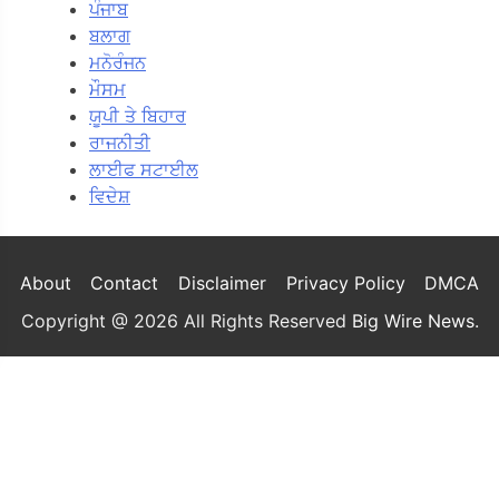
ਪੰਜਾਬ
ਬਲਾਗ
ਮਨੋਰੰਜਨ
ਮੌਸਮ
ਯੂਪੀ ਤੇ ਬਿਹਾਰ
ਰਾਜਨੀਤੀ
ਲਾਈਫ ਸਟਾਈਲ
ਵਿਦੇਸ਼
About
Contact
Disclaimer
Privacy Policy
DMCA
Copyright @ 2026 All Rights Reserved
Big Wire News
.