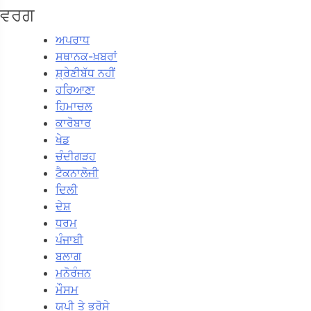
ਵਰਗ
ਅਪਰਾਧ
ਸਥਾਨਕ-ਖ਼ਬਰਾਂ
ਸ਼੍ਰੇਣੀਬੱਧ ਨਹੀਂ
ਹਰਿਆਣਾ
ਹਿਮਾਚਲ
ਕਾਰੋਬਾਰ
ਖੇਡ
ਚੰਦੀਗੜਹ
ਟੈਕਨਾਲੋਜੀ
ਦਿਲੀ
ਦੇਸ਼
ਧਰਮ
ਪੰਜਾਬੀ
ਬਲਾਗ
ਮਨੋਰੰਜਨ
ਮੌਸਮ
ਯੂਪੀ ਤੇ ਭਰੋਸੇ