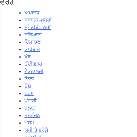
ਵਰਗ
ਅਪਰਾਧ
ਸਥਾਨਕ-ਖ਼ਬਰਾਂ
ਸ਼੍ਰੇਣੀਬੱਧ ਨਹੀਂ
ਹਰਿਆਣਾ
ਹਿਮਾਚਲ
ਕਾਰੋਬਾਰ
ਖੇਡ
ਚੰਦੀਗੜਹ
ਟੈਕਨਾਲੋਜੀ
ਦਿਲੀ
ਦੇਸ਼
ਧਰਮ
ਪੰਜਾਬੀ
ਬਲਾਗ
ਮਨੋਰੰਜਨ
ਮੌਸਮ
ਯੂਪੀ ਤੇ ਭਰੋਸੇ