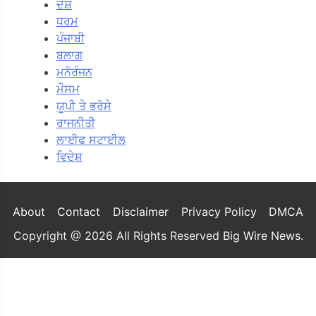
ਦੇਸ਼
ਧਰਮ
ਪੰਜਾਬੀ
ਬਲਾਗ
ਮਨੋਰੰਜਨ
ਮੌਸਮ
ਯੂਪੀ ਤੇ ਭਰੋਸੇ
ਰਾਜਨੀਤੀ
ਲਾਈਫ ਸਟਾਈਲ
ਵਿਦੇਸ਼
About
Contact
Disclaimer
Privacy Policy
DMCA
Copyright @ 2026 All Rights Reserved
Big Wire News
.