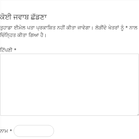
ਕੋਈ ਜਵਾਬ ਛੱਡਣਾ
ਤੁਹਾਡਾ ਈਮੇਲ ਪਤਾ ਪ੍ਰਕਾਸ਼ਿਤ ਨਹੀਂ ਕੀਤਾ ਜਾਵੇਗਾ।
ਲੋੜੀਂਦੇ ਖੇਤਰਾਂ ਨੂੰ
* ਨਾਲ
ਚਿੰਨ੍ਹਿਤ ਕੀਤਾ ਗਿਆ ਹੈ।
ਟਿੱਪਣੀ
*
ਨਾਮ
*