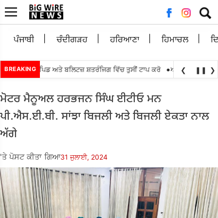
ਲਈ
ਖੋਜ:
ਪੰਜਾਬੀ
ਚੰਦੀਗੜਹ
ਹਰਿਆਣਾ
ਹਿਮਾਚਲ
ਦ
•
ੈਂਟਰ ਲੁਈਸ ਰੈਪਿਡ ਅਤੇ ਬਲਿਟਜ਼ ਸ਼ਤਰੰਜਿਗ ਵਿੱਚ ਤੁਸੀਂ ਟਾਪ ਕਰੋ
BREAKING
ਅੱਗੇ ਤਰਨ ਤਾਰਨ ਲੋ
❮
❚❚
❯
ਮੋਟਰ ਮੈਨੂਅਲ ਹਰਭਜਨ ਸਿੰਘ ਈਟੀਓ ਮਨ
ਪੀ.ਐਸ.ਈ.ਬੀ. ਸਾਂਝਾ ਬਿਜਲੀ ਅਤੇ ਬਿਜਲੀ ਏਕਤਾ ਨਾਲ
ਅੱਗੇ
'ਤੇ ਪੋਸਟ ਕੀਤਾ ਗਿਆ
31 ਜੁਲਾਈ, 2024