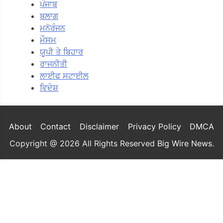
ਪੰਜਾਬ
ਬਲਾਗ
ਮਨੋਰੰਜਨ
ਮੌਸਮ
ਯੂਪੀ ਤੇ ਬਿਹਾਰ
ਰਾਜਨੀਤੀ
ਲਾਈਫ ਸਟਾਈਲ
ਵਿਦੇਸ਼
About
Contact
Disclaimer
Privacy Policy
DMCA
Copyright @ 2026 All Rights Reserved
Big Wire News
.