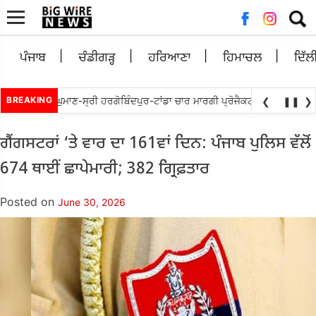
Searc
for:
ਪੰਜਾਬ
ਚੰਡੀਗੜ੍ਹ
ਹਰਿਆਣਾ
ਹਿਮਾਚਲ
ਦਿੱਲ
ਚੱਬੇਵਾਲ ਵਲੋ ਘੁਮਾਣ-ਸ੍ਰੀ ਹਰਗੋਬਿੰਦਪੁਰ-ਟਾਂਡਾ ਚਾਰ ਮਾਰਗੀ ਪ੍ਰੋਜੈਕਟ ਨੂੰ ਜਲਦ ਮੁੜ ਅਲ
BREAKING
❮
❚❚
❯
ਗੈਂਗਸਟਰਾਂ ‘ਤੇ ਵਾਰ ਦਾ 161ਵਾਂ ਦਿਨ: ਪੰਜਾਬ ਪੁਲਿਸ ਵੱਲੋਂ
674 ਥਾਈਂ ਛਾਪੇਮਾਰੀ; 382 ਗ੍ਰਿਫ਼ਤਾਰ
Posted on
June 30, 2026