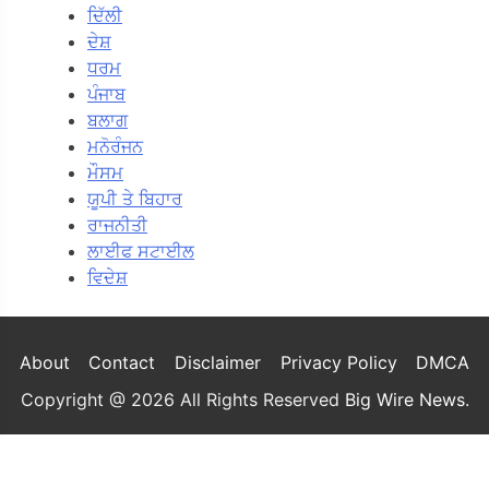
ਦਿੱਲੀ
ਦੇਸ਼
ਧਰਮ
ਪੰਜਾਬ
ਬਲਾਗ
ਮਨੋਰੰਜਨ
ਮੌਸਮ
ਯੂਪੀ ਤੇ ਬਿਹਾਰ
ਰਾਜਨੀਤੀ
ਲਾਈਫ ਸਟਾਈਲ
ਵਿਦੇਸ਼
About
Contact
Disclaimer
Privacy Policy
DMCA
Copyright @ 2026 All Rights Reserved
Big Wire News
.