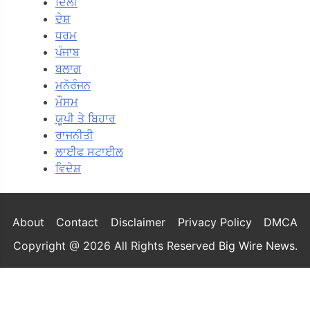
ਦਿੱਲੀ
ਦੇਸ਼
ਧਰਮ
ਪੰਜਾਬ
ਬਲਾਗ
ਮਨੋਰੰਜਨ
ਮੌਸਮ
ਯੂਪੀ ਤੇ ਬਿਹਾਰ
ਰਾਜਨੀਤੀ
ਲਾਈਫ ਸਟਾਈਲ
ਵਿਦੇਸ਼
About
Contact
Disclaimer
Privacy Policy
DMCA
Copyright @ 2026 All Rights Reserved
Big Wire News
.