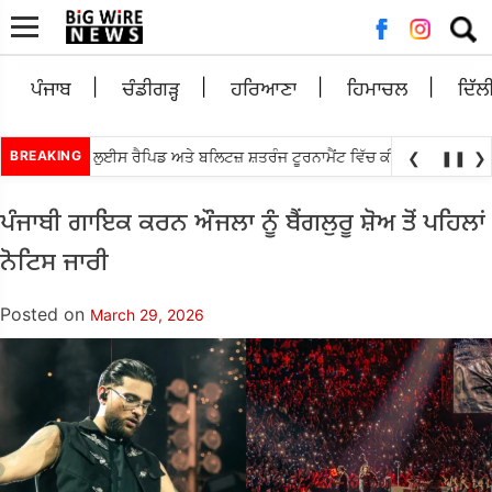
Searc
for:
ਪੰਜਾਬ
ਚੰਡੀਗੜ੍ਹ
ਹਰਿਆਣਾ
ਹਿਮਾਚਲ
ਦਿੱਲ
•
ਿਆਨੰਧਾ ਸੇਂਟ ਲੁਈਸ ਰੈਪਿਡ ਅਤੇ ਬਲਿਟਜ਼ ਸ਼ਤਰੰਜ ਟੂਰਨਾਮੈਂਟ ਵਿੱਚ ਕੀਤਾ ਟਾਪ
BREAKING
ਐਸ.ਆਈ.
❮
❚❚
❯
ਪੰਜਾਬੀ ਗਾਇਕ ਕਰਨ ਔਜਲਾ ਨੂੰ ਬੈਂਗਲੁਰੂ ਸ਼ੋਅ ਤੋਂ ਪਹਿਲਾਂ
ਨੋਟਿਸ ਜਾਰੀ
Posted on
March 29, 2026