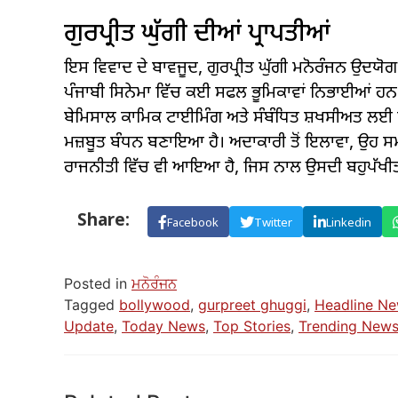
ਗੁਰਪ੍ਰੀਤ ਘੁੱਗੀ ਦੀਆਂ ਪ੍ਰਾਪਤੀਆਂ
ਇਸ ਵਿਵਾਦ ਦੇ ਬਾਵਜੂਦ, ਗੁਰਪ੍ਰੀਤ ਘੁੱਗੀ ਮਨੋਰੰਜਨ ਉਦਯ
ਪੰਜਾਬੀ ਸਿਨੇਮਾ ਵਿੱਚ ਕਈ ਸਫਲ ਭੂਮਿਕਾਵਾਂ ਨਿਭਾਈਆਂ ਹਨ ਅ
ਬੇਮਿਸਾਲ ਕਾਮਿਕ ਟਾਈਮਿੰਗ ਅਤੇ ਸੰਬੰਧਿਤ ਸ਼ਖਸੀਅਤ ਲਈ ਮਸ
ਮਜ਼ਬੂਤ ​​ਬੰਧਨ ਬਣਾਇਆ ਹੈ। ਅਦਾਕਾਰੀ ਤੋਂ ਇਲਾਵਾ, ਉਹ ਸਮਾਜਿ
ਰਾਜਨੀਤੀ ਵਿੱਚ ਵੀ ਆਇਆ ਹੈ, ਜਿਸ ਨਾਲ ਉਸਦੀ ਬਹੁਪੱਖੀਤਾ ਅ
Share:
Facebook
Twitter
Linkedin
Posted in
ਮਨੋਰੰਜਨ
Tagged
bollywood
,
gurpreet ghuggi
,
Headline N
Update
,
Today News
,
Top Stories
,
Trending New