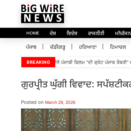
HOME
ਦੇਸ਼
ਵਿਦੇਸ਼
ਰਾਜਨੀਤੀ
ਮਨੋਰੰਜਨ
ਪੰਜਾਬ
ਚੰਡੀਗੜ੍ਹ
ਹਰਿਆਣਾ
ਹਿਮਾਚਲ
ਬ ਵਿਧਾਨ ਸਭਾ ਦੇ ਸਪੀਕਰ ਵੱਲੋਂ ਪੰਜਾਬੀ ਫਿਲਮ “ਦੀ ਗ੍ਰੇਟ ਪੰਜਾਬ ਰੌਬਰੀ” ਦੀ 
BREAKING
ਗੁਰਪ੍ਰੀਤ ਘੁੱਗੀ ਵਿਵਾਦ: ਸਪੱਸ਼ਟੀ
Posted on
March 29, 2026