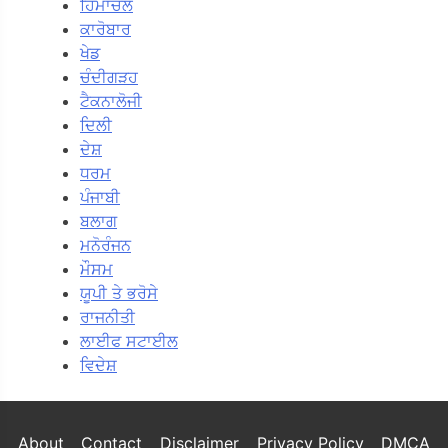
ਹਿਮਾਚਲ
ਕਾਰੋਬਾਰ
ਖੇਡ
ਚੰਦੀਗੜਹ
ਟੈਕਨਾਲੋਜੀ
ਦਿਲੀ
ਦੇਸ਼
ਧਰਮ
ਪੰਜਾਬੀ
ਬਲਾਗ
ਮਨੋਰੰਜਨ
ਮੌਸਮ
ਯੂਪੀ ਤੇ ਭਰੋਸੇ
ਰਾਜਨੀਤੀ
ਲਾਈਫ ਸਟਾਈਲ
ਵਿਦੇਸ਼
About
Contact
Disclaimer
Privacy Policy
DMCA