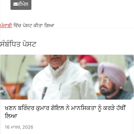
ਈਮੇਲ
ਪੰਜਾਬੀ
ਵਿੱਚ ਪੋਸਟ ਕੀਤਾ ਗਿਆ
ਸੰਬੰਧਿਤ ਪੋਸਟ
ਖਣਨ ਬਰਿੰਦਰ ਕੁਮਾਰ ਗੋਇਲ ਨੇ ਮਾਨਸਿਕਤਾ ਨੂੰ ਕਰੜੇ ਹੱਥੀਂ
ਲਿਆ
16 ਮਾਰਚ, 2026