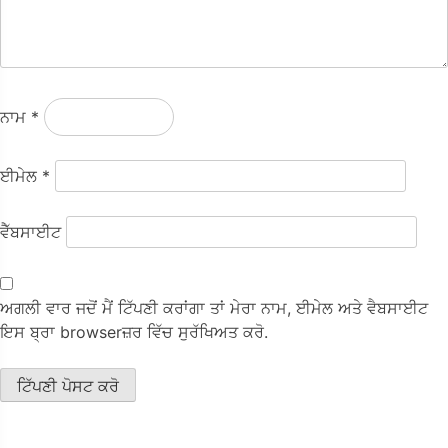
ਨਾਮ
*
ਈਮੇਲ
*
ਵੈੱਬਸਾਈਟ
ਅਗਲੀ ਵਾਰ ਜਦੋਂ ਮੈਂ ਟਿੱਪਣੀ ਕਰਾਂਗਾ ਤਾਂ ਮੇਰਾ ਨਾਮ, ਈਮੇਲ ਅਤੇ ਵੈਬਸਾਈਟ
ਇਸ ਬ੍ਰਾ browserਜ਼ਰ ਵਿੱਚ ਸੁਰੱਖਿਅਤ ਕਰੋ.