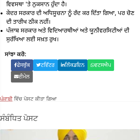
ਵਿਵਸਥਾ 'ਤੇ ਨੁਕਸਾਨ ਹੁੰਦਾ ਹੈ।
ਕੇਂਦਰ ਸਰਕਾਰ ਦੀ ਅਧਿਸੂਚਨਾ ਨੂੰ ਰੱਦ ਕਰ ਦਿੱਤਾ ਗਿਆ, ਪਰ ਚੋਣ
ਦੀ ਤਾਰੀਖ ਠੀਕ ਨਹੀਂ।
ਪੰਜਾਬ ਸਰਕਾਰ ਅਤੇ ਵਿਦਿਆਰਥੀਆਂ ਅਤੇ ਯੂਨੀਵਰਸਿਟੀਆਂ ਦੀ
ਸੁਰੱਖਿਆ ਲਈ ਸਖ਼ਤ ਰੁਖ।
ਸਾਂਝਾ ਕਰੋ:
ਫੇਸਬੁੱਕ
ਟਵਿੱਟਰ
ਲਿੰਕਡਇਨ
ਵਟਸਐਪ
ਈਮੇਲ
ਪੰਜਾਬੀ
ਵਿੱਚ ਪੋਸਟ ਕੀਤਾ ਗਿਆ
ਸੰਬੰਧਿਤ ਪੋਸਟ