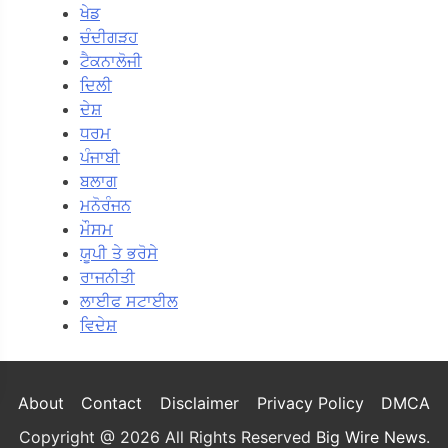
ਖੇਡ
ਚੰਦੀਗੜਹ
ਟੈਕਨਾਲੋਜੀ
ਦਿਲੀ
ਦੇਸ਼
ਧਰਮ
ਪੰਜਾਬੀ
ਬਲਾਗ
ਮਨੋਰੰਜਨ
ਮੌਸਮ
ਯੂਪੀ ਤੇ ਭਰੋਸੇ
ਰਾਜਨੀਤੀ
ਲਾਈਫ ਸਟਾਈਲ
ਵਿਦੇਸ਼
About
Contact
Disclaimer
Privacy Policy
DMCA
Copyright @ 2026 All Rights Reserved
Big Wire News
.