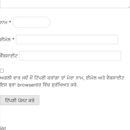
ਨਾਮ
*
ਈਮੇਲ
*
ਵੈੱਬਸਾਈਟ
ਅਗਲੀ ਵਾਰ ਜਦੋਂ ਮੈਂ ਟਿੱਪਣੀ ਕਰਾਂਗਾ ਤਾਂ ਮੇਰਾ ਨਾਮ, ਈਮੇਲ ਅਤੇ ਵੈਬਸਾਈਟ
ਇਸ ਬ੍ਰਾ browserਜ਼ਰ ਵਿੱਚ ਸੁਰੱਖਿਅਤ ਕਰੋ.
ਖੋਜ