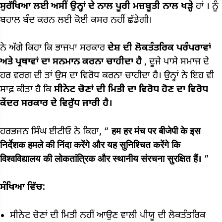
ਸੁਰੱਖਿਆ ਲਈ ਅਸੀਂ ਉਨ੍ਹਾਂ ਦੇ ਨਾਲ ਪੂਰੀ ਮਜ਼ਬੂਤੀ ਨਾਲ
ਖੜ੍ਹੇ
ਹਾਂ
।
ਨੂੰ
ਬਹਾਲ ਬੰਦ ਕਰਨ ਲਈ ਕੋਈ ਕਸਰ ਨਹੀਂ ਛੱਡੇਗੀ।
ਨੇ ਅੱਗੇ ਕਿਹਾ ਕਿ ਭਾਜਪਾ ਸਰਕਾਰ
ਦੇਸ਼ ਦੀ ਲੋਕਤੰਤਰਿਕ ਪਰੰਪਰਾਵਾਂ
ਅਤੇ ਪ੍ਰਥਾਵਾਂ ਦਾ ਸਨਮਾਨ ਕਰਨਾ ਚਾਹੀਦਾ ਹੈ
, ਦੂਜੇ ਪਾਸੇ ਸਮਾਜ ਦੇ
ਹਰ ਵਰਗ ਦੀ ਤਾਂ ਉਸ ਦਾ ਵਿਰੋਧ ਕਰਨਾ ਚਾਹੀਦਾ ਹੈ। ਉਨ੍ਹਾਂ ਨੇ ਇਹ ਵੀ
ਸਾਫ਼ ਕੀਤਾ ਹੈ ਕਿ
ਸੀਨੇਟ ਚੋਣਾਂ ਦੀ ਮਿਤੀ ਦਾ ਵਿਰੋਧ ਹੋਣ ਦਾ ਵਿਰੋਧ
ਕੇਂਦਰ ਸਰਕਾਰ ਦੇ ਵਿਰੁੱਧ ਜਾਰੀ ਹੈ।
ਹਰਭਜਨ ਸਿੰਘ ਈਟੀਓ ਨੇ ਕਿਹਾ, “
हम हर मंच पर बीजेपी के इस
निर्देशक हमले की निंदा करेंगे और यह सुनिश्चित करेंगे कि
विश्वविद्यालय की लोकतांत्रिक और स्थानीय संरचना सुरक्षित हैं।
”
ਸੰਖਿਆ ਵਿੱਚ:
ਸੀਨੇਟ ਚੋਣਾਂ ਦੀ ਮਿਤੀ ਨਹੀਂ ਆਉਣ ਵਾਲੀ ਪੀਯੂ ਦੀ ਲੋਕਤੰਤਰਿਕ