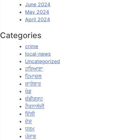
June 2024
May 2024
April 2024
Categories
crime
local-news
Uncategorized
ਹਰਿਆਣਾ
ਹਿਮਾਚਲ
ਕਾਰੋਬਾਰ
ਖੇਡ
ਚੰਡੀਗੜ੍ਹ
ਟੈਕਨਾਲੋਜੀ
ਦਿੱਲੀ
ਦੇਸ਼
ਧਰਮ
ਪੰਜਾਬ