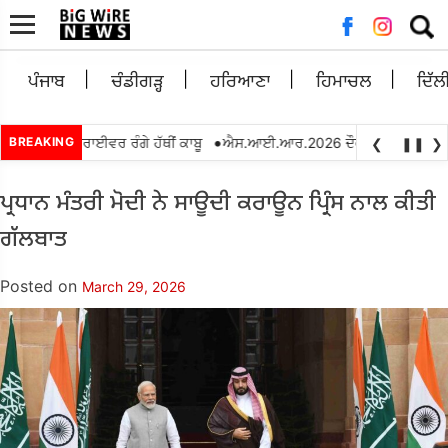
Searc
for:
ਪੰਜਾਬ
ਚੰਡੀਗੜ੍ਹ
ਹਰਿਆਣਾ
ਹਿਮਾਚਲ
ਦਿੱਲ
•
ਸ਼ਵਤ ਲੈਂਦਾ ਡਰਾਈਵਰ ਰੰਗੇ ਹੱਥੀਂ ਕਾਬੂ
BREAKING
ਐਸ.ਆਈ.ਆਰ.2026 ਦੌਰਾਨ ਬੀ.ਐਲ.ਓਜ. ਵਲੋਂ 
❮
❚❚
❯
ਪ੍ਰਧਾਨ ਮੰਤਰੀ ਮੋਦੀ ਨੇ ਸਾਊਦੀ ਕਰਾਊਨ ਪ੍ਰਿੰਸ ਨਾਲ ਕੀਤੀ
ਗੱਲਬਾਤ
Posted on
March 29, 2026