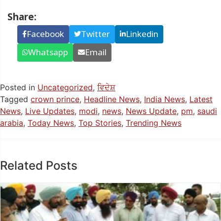
Share:
Facebook
Twitter
Linkedin
Whatsapp
Email
Posted in
Uncategorized
,
ਵਿਦੇਸ਼
Tagged
crown prince
,
Headline News
,
India News
,
Latest
News
,
Live Updates
,
modi
,
news
,
News Update
,
pm
,
saudi
arabia
,
Today News
,
Top Stories
,
Trending News
Related Posts