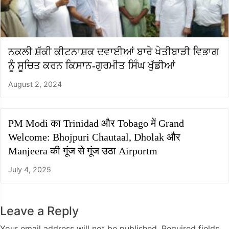
ਨਕਲੀ ਸ਼ੱਕੀ ਕੀਟਨਾਸ਼ਕ ਦਵਾਈਆਂ ਬਾਰੇ ਖੇਤੀਬਾੜੀ ਵਿਭਾਗ
ਨੂੰ ਸੂਚਿਤ ਕਰਨ ਕਿਸਾਨ-ਗੁਰਮੀਤ ਸਿੰਘ ਖੁੱਡੀਆਂ
August 2, 2024
PM Modi का Trinidad और Tobago में Grand
Welcome: Bhojpuri Chautaal, Dholak और
Manjeera की गूंज से गूंज उठा Airportm
July 4, 2025
Leave a Reply
Your email address will not be published.
Required fields