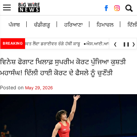
Searc
for:
ਪੰਜਾਬ
ਚੰਡੀਗੜ੍ਹ
ਹਰਿਆਣਾ
ਹਿਮਾਚਲ
ਦਿੱਲ
•
00 ਰੁਪਏ ਰਿਸ਼ਵਤ ਲੈਂਦਾ ਡਰਾਈਵਰ ਰੰਗੇ ਹੱਥੀਂ ਕਾਬੂ
BREAKING
ਐਸ.ਆਈ.ਆਰ.2026 ਦੌਰਾਨ ਬੀ.ਐਲ.
❮
❚❚
❯
ਵਿਨੇਸ਼ ਫੋਗਾਟ ਖਿਲਾਫ਼ ਸੁਪਰੀਮ ਕੋਰਟ ਪੁੱਜਿਆ ਕੁਸ਼ਤੀ
ਮਹਾਸੰਘ! ਦਿੱਲੀ ਹਾਈ ਕੋਰਟ ਦੇ ਫੈਸਲੇ ਨੂੰ ਚੁਣੌਤੀ
Posted on
May 29, 2026