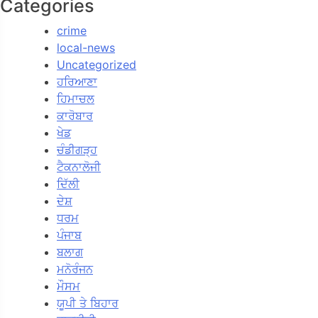
Categories
crime
local-news
Uncategorized
ਹਰਿਆਣਾ
ਹਿਮਾਚਲ
ਕਾਰੋਬਾਰ
ਖੇਡ
ਚੰਡੀਗੜ੍ਹ
ਟੈਕਨਾਲੋਜੀ
ਦਿੱਲੀ
ਦੇਸ਼
ਧਰਮ
ਪੰਜਾਬ
ਬਲਾਗ
ਮਨੋਰੰਜਨ
ਮੌਸਮ
ਯੂਪੀ ਤੇ ਬਿਹਾਰ