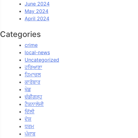
June 2024
May 2024
April 2024
Categories
crime
local-news
Uncategorized
ਹਰਿਆਣਾ
ਹਿਮਾਚਲ
ਕਾਰੋਬਾਰ
ਖੇਡ
ਚੰਡੀਗੜ੍ਹ
ਟੈਕਨਾਲੋਜੀ
ਦਿੱਲੀ
ਦੇਸ਼
ਧਰਮ
ਪੰਜਾਬ