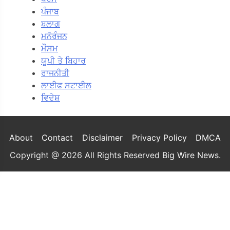
ਪੰਜਾਬ
ਬਲਾਗ
ਮਨੋਰੰਜਨ
ਮੌਸਮ
ਯੂਪੀ ਤੇ ਬਿਹਾਰ
ਰਾਜਨੀਤੀ
ਲਾਈਫ ਸਟਾਈਲ
ਵਿਦੇਸ਼
About
Contact
Disclaimer
Privacy Policy
DMCA
Copyright @ 2026 All Rights Reserved
Big Wire News
.