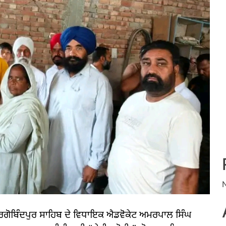
ੀ ਹਰਗੋਬਿੰਦਪੁਰ ਸਾਹਿਬ ਦੇ ਵਿਧਾਇਕ ਐਡਵੋਕੇਟ ਅਮਰਪਾਲ ਸਿੰਘ