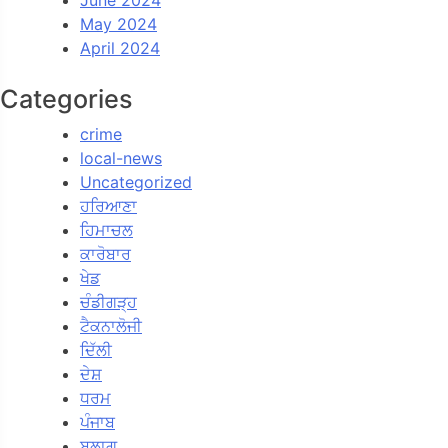
May 2024
April 2024
Categories
crime
local-news
Uncategorized
ਹਰਿਆਣਾ
ਹਿਮਾਚਲ
ਕਾਰੋਬਾਰ
ਖੇਡ
ਚੰਡੀਗੜ੍ਹ
ਟੈਕਨਾਲੋਜੀ
ਦਿੱਲੀ
ਦੇਸ਼
ਧਰਮ
ਪੰਜਾਬ
ਬਲਾਗ