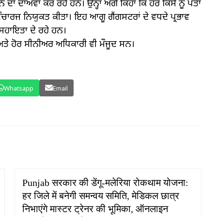
ਾ ਦਾਅਵਾ ਕਰ ਰਹੇ ਹਨ। ਉਨ੍ਹਾਂ ਅੱਗੇ ਕਿਹਾ ਕਿ ਹਰ ਕਿਸੇ ਨੂੰ ਪਤਾ
ਲਕਾ ਇੰਚਾਰਜ ਨਿਯੁਕਤ ਕੀਤਾ। ਇਹ ਆਗੂ ਗੈਂਗਸਟਰਾਂ ਦੇ ਵਧਦੇ ਪ੍ਰਭਾਵ
ਰ ਸਹਾਇਤਾ ਦੇ ਰਹੇ ਹਨ।
ੇ ਹੋਰ ਸੀਨੀਅਰ ਅਧਿਕਾਰੀ ਵੀ ਮੌਜੂਦ ਸਨ।
Whatsapp
Email
Punjab सरकार की डेंगू-मलेरिया रोकथाम योजना:
हर जिले में बनेगी समन्वय समिति, मेडिकल छात्र
निभाएंगे मास्टर ट्रेनर की भूमिका, ऑनलाइन