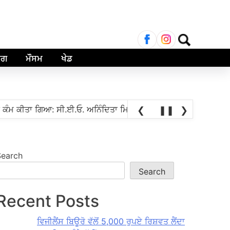
Search
for:
ਾਗ
ਮੌਸਮ
ਖੇਡ
•
ੀਤਾ ਗਿਆ: ਸੀ.ਈ.ਓ. ਅਨਿੰਦਿਤਾ ਮਿਤਰਾ
ਭਾਰਤੀ ਗ੍ਰੈਂਡਮਾਸਟਰ ਪ੍ਰਗਿਆਨੰ
❮
❚❚
❯
Search
Search
Recent Posts
ਵਿਜੀਲੈਂਸ ਬਿਊਰੋ ਵੱਲੋਂ 5,000 ਰੁਪਏ ਰਿਸ਼ਵਤ ਲੈਂਦਾ