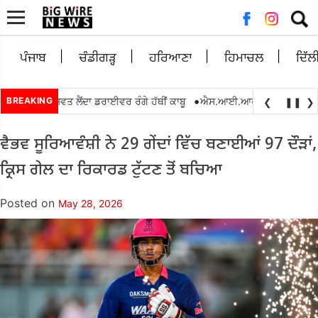
Searc
for:
ਪੰਜਾਬ
ਚੰਡੀਗੜ੍ਹ
ਹਰਿਆਣਾ
ਹਿਮਾਚਲ
ਦਿੱਲ
•
00 ਰੁਪਏ ਰਿਸ਼ਵਤ ਲੈਂਦਾ ਡਰਾਈਵਰ ਰੰਗੇ ਹੱਥੀਂ ਕਾਬੂ
BREAKING
ਐਸ.ਆਈ.ਆਰ.2026 ਦੌਰਾਨ ਬੀ.ਐਲ.
❮
❚❚
❯
ਵੈਭਵ ਸੂਰਿਆਵੰਸ਼ੀ ਨੇ 29 ਗੇਂਦਾਂ ਵਿੱਚ ਬਣਾਈਆਂ 97 ਦੌੜਾਂ,
ਕ੍ਰਿਸ ਗੇਲ ਦਾ ਰਿਕਾਰਡ ਟੁੱਟਣ ਤੋਂ ਬਚਿਆ
Posted on
May 28, 2026