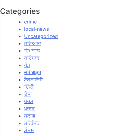
Categories
crime
local-news
Uncategorized
ਹਰਿਆਣਾ
ਹਿਮਾਚਲ
ਕਾਰੋਬਾਰ
ਖੇਡ
ਚੰਡੀਗੜ੍ਹ
ਟੈਕਨਾਲੋਜੀ
ਦਿੱਲੀ
ਦੇਸ਼
ਧਰਮ
ਪੰਜਾਬ
ਬਲਾਗ
ਮਨੋਰੰਜਨ
ਮੌਸਮ