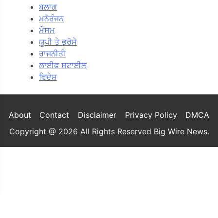
ਬਲਾਗ
ਮਨੋਰੰਜਨ
ਮੌਸਮ
ਯੂਪੀ ਤੇ ਭਰੋਸੇ
ਰਾਜਨੀਤੀ
ਲਾਈਫ ਸਟਾਈਲ
ਵਿਦੇਸ਼
About
Contact
Disclaimer
Privacy Policy
DMCA
Copyright @ 2026 All Rights Reserved
Big Wire News
.