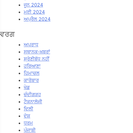
ਜੂਨ 2024
ਮਈ 2024
ਅਪ੍ਰੈਲ 2024
ਵਰਗ
ਅਪਰਾਧ
ਸਥਾਨਕ-ਖ਼ਬਰਾਂ
ਸ਼੍ਰੇਣੀਬੱਧ ਨਹੀਂ
ਹਰਿਆਣਾ
ਹਿਮਾਚਲ
ਕਾਰੋਬਾਰ
ਖੇਡ
ਚੰਦੀਗੜਹ
ਟੈਕਨਾਲੋਜੀ
ਦਿਲੀ
ਦੇਸ਼
ਧਰਮ
ਪੰਜਾਬੀ