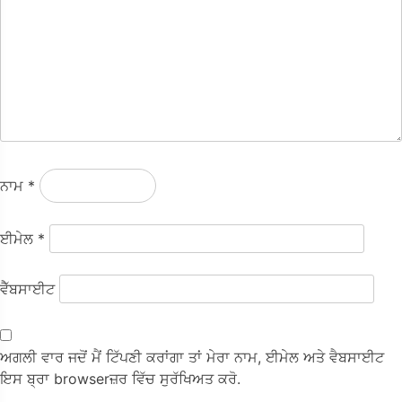
ਨਾਮ
*
ਈਮੇਲ
*
ਵੈੱਬਸਾਈਟ
ਅਗਲੀ ਵਾਰ ਜਦੋਂ ਮੈਂ ਟਿੱਪਣੀ ਕਰਾਂਗਾ ਤਾਂ ਮੇਰਾ ਨਾਮ, ਈਮੇਲ ਅਤੇ ਵੈਬਸਾਈਟ
ਇਸ ਬ੍ਰਾ browserਜ਼ਰ ਵਿੱਚ ਸੁਰੱਖਿਅਤ ਕਰੋ.