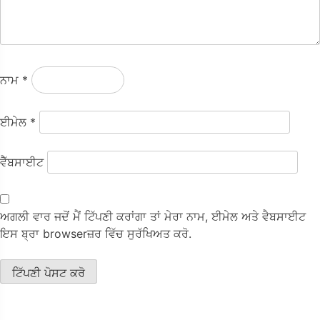
ਨਾਮ
*
ਈਮੇਲ
*
ਵੈੱਬਸਾਈਟ
ਅਗਲੀ ਵਾਰ ਜਦੋਂ ਮੈਂ ਟਿੱਪਣੀ ਕਰਾਂਗਾ ਤਾਂ ਮੇਰਾ ਨਾਮ, ਈਮੇਲ ਅਤੇ ਵੈਬਸਾਈਟ
ਇਸ ਬ੍ਰਾ browserਜ਼ਰ ਵਿੱਚ ਸੁਰੱਖਿਅਤ ਕਰੋ.