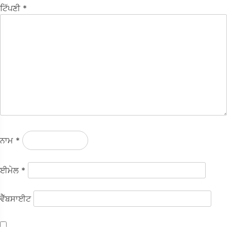
ਟਿੱਪਣੀ
*
ਨਾਮ
*
ਈਮੇਲ
*
ਵੈੱਬਸਾਈਟ