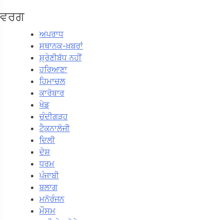
ਵਰਗ
ਅਪਰਾਧ
ਸਥਾਨਕ-ਖ਼ਬਰਾਂ
ਸ਼੍ਰੇਣੀਬੱਧ ਨਹੀਂ
ਹਰਿਆਣਾ
ਹਿਮਾਚਲ
ਕਾਰੋਬਾਰ
ਖੇਡ
ਚੰਦੀਗੜਹ
ਟੈਕਨਾਲੋਜੀ
ਦਿਲੀ
ਦੇਸ਼
ਧਰਮ
ਪੰਜਾਬੀ
ਬਲਾਗ
ਮਨੋਰੰਜਨ
ਮੌਸਮ