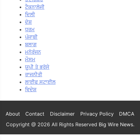
ਟੈਕਨਾਲੋਜੀ
ਦਿਲੀ
ਦੇਸ਼
ਧਰਮ
ਪੰਜਾਬੀ
ਬਲਾਗ
ਮਨੋਰੰਜਨ
ਮੌਸਮ
ਯੂਪੀ ਤੇ ਭਰੋਸੇ
ਰਾਜਨੀਤੀ
ਲਾਈਫ ਸਟਾਈਲ
ਵਿਦੇਸ਼
About
Contact
Disclaimer
Privacy Policy
DMCA
Copyright @ 2026 All Rights Reserved
Big Wire News
.