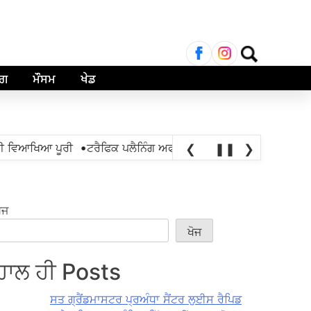
ਲਈ
ਖੋਜ:
ਾਗ
ਮੌਸਮ
ਖੇਡ
•
ਵਿਆਖਿਆ ਪੂਰੀ
ਟਰੈਫਿਕ ਪਲੈਨਿੰਗ ਅਫਸਰ 42 ਬਿਪਾਸ ਨੰਬਰ ਵਾਲੇ, ਟ੍ਰਿਫਿ
❮
❚❚
❯
ੋਜ
ਖੋਜ
ਹਾਲ ਹੀ Posts
ਸਤ ਗ੍ਰੈਂਡਮਾਸਟਰ ਪ੍ਰਅੰਧਾ ਸੈਂਟਰ ਲੁਈਸ ਰੈਪਿਡ