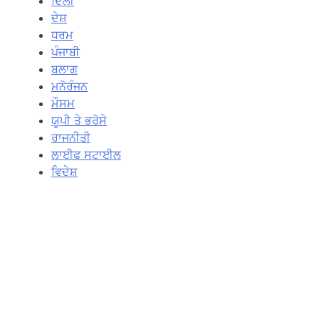
ਦਿਲੀ
ਦੇਸ਼
ਧਰਮ
ਪੰਜਾਬੀ
ਬਲਾਗ
ਮਨੋਰੰਜਨ
ਮੌਸਮ
ਯੂਪੀ ਤੇ ਭਰੋਸੇ
ਰਾਜਨੀਤੀ
ਲਾਈਫ ਸਟਾਈਲ
ਵਿਦੇਸ਼