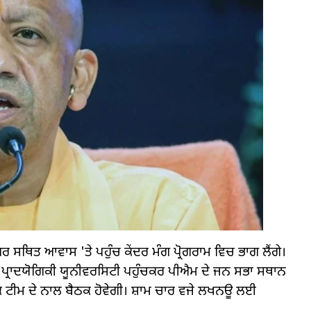
 ਸਥਿਤ ਆਵਾਸ 'ਤੇ ਪਹੁੰਚ ਕੇਂਦਰ ਮੰਗ ਪ੍ਰੋਗਰਾਮ ਵਿਚ ਭਾਗ ਲੈਂਗੇ।
ੇ ਪ੍ਰਾਦਯੋਗਿਕੀ ਯੂਨੀਵਰਸਿਟੀ ਪਹੁੰਚਕਰ ਪੀਐਮ ਦੇ ਜਨ ਸਭਾ ਸਥਾਨ
 ਟੀਮ ਦੇ ਨਾਲ ਬੈਠਕ ਹੋਵੇਗੀ। ਸ਼ਾਮ ਚਾਰ ਵਜੇ ਲਖਨਊ ਲਈ