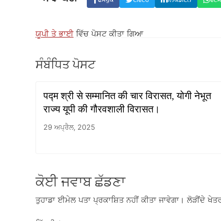
ਫੇਸਬੁੱਕ
ਟਵਿੱਟਰ
ਲਿੰਕਡਇਨ
ਵਟ
ਯੂਪੀ ਤੇ ਭਾਈ
ਵਿੱਚ ਪੋਸਟ ਕੀਤਾ ਗਿਆ
ਸੰਬੰਧਿਤ ਪੋਸਟ
पद्म श्री से सम्मानित की चार विरासत, योगी नेभूत
राज्य यूपी की गौरवशाली विरासत।
29 ਅਪ੍ਰੈਲ, 2025
ਕੋਈ ਜਵਾਬ ਛੱਡਣਾ
ਤੁਹਾਡਾ ਈਮੇਲ ਪਤਾ ਪ੍ਰਕਾਸ਼ਿਤ ਨਹੀਂ ਕੀਤਾ ਜਾਵੇਗਾ।
ਲੋੜੀਂਦੇ ਖੇਤਰ