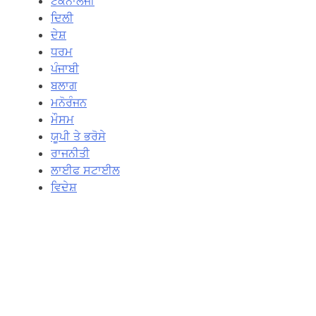
ਟੈਕਨਾਲੋਜੀ
ਦਿਲੀ
ਦੇਸ਼
ਧਰਮ
ਪੰਜਾਬੀ
ਬਲਾਗ
ਮਨੋਰੰਜਨ
ਮੌਸਮ
ਯੂਪੀ ਤੇ ਭਰੋਸੇ
ਰਾਜਨੀਤੀ
ਲਾਈਫ ਸਟਾਈਲ
ਵਿਦੇਸ਼