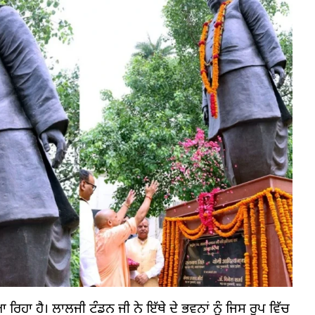
ਹਾ ਹੈ। ਲਾਲਜੀ ਟੰਡਨ ਜੀ ਨੇ ਇੱਥੇ ਦੇ ਭਵਨਾਂ ਨੂੰ ਜਿਸ ਰੂਪ ਵਿੱਚ