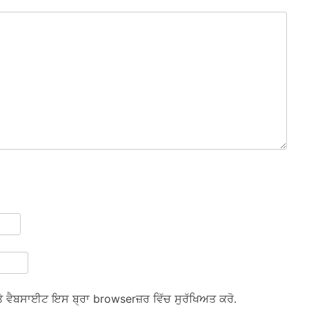
ਅਤੇ ਵੈਬਸਾਈਟ ਇਸ ਬ੍ਰਾ browserਜ਼ਰ ਵਿੱਚ ਸੁਰੱਖਿਅਤ ਕਰੋ.