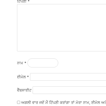
ਟਿੱਪਣੀ
*
ਨਾਮ
*
ਈਮੇਲ
*
ਵੈੱਬਸਾਈਟ
ਅਗਲੀ ਵਾਰ ਜਦੋਂ ਮੈਂ ਟਿੱਪਣੀ ਕਰਾਂਗਾ ਤਾਂ ਮੇਰਾ ਨਾਮ, ਈਮੇਲ 