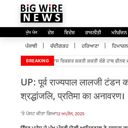
ਮੁੱਖ ਪੇਜ
ਦੇਸ਼
ਵਿਦੇਸ਼
ਰਾਜਨੀਤੀ
ਮਨੋਰੰਜਨ
ਪੰਜਾਬੀ
ਚੰਦੀਗੜਹ
ਹਰਿਆਣਾ
ਹਿਮਾਚਲ
ੀ ਬੋਬ ਬੂਰੀਅਨ 5,000 ਵਿਕਾਸ ਰਿਕਸ਼ਤ ਸ਼ਕਤੀ ਸ਼ਕਤੀ ਰੰਗੇ ਹਾਥ ਫੀਨਵ ਮਾਨ
BREAKING
UP: पूर्व राज्यपाल लालजी टंडन क
श्रद्धांजलि, प्रतिमा का अनावरण।
'ਤੇ ਪੋਸਟ ਕੀਤਾ ਗਿਆ
12 ਅਪ੍ਰੈਲ, 2025