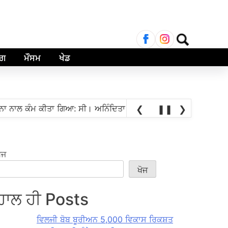
ਲਈ
ਖੋਜ:
ਾਗ
ਮੌਸਮ
ਖੇਡ
•
 ਕੰਮ ਕੀਤਾ ਗਿਆ: ਸੀ। ਅਨਿੰਦਿਤਾ ਮਿਤ੍ਰਾ
ਸਤ ਗ੍ਰੈਂਡਮਾਸਟਰ ਪ੍ਰਅੰਧਾ 
❮
❚❚
❯
ੋਜ
ਖੋਜ
ਹਾਲ ਹੀ Posts
ਵਿਲਜੀ ਬੋਬ ਬੂਰੀਅਨ 5,000 ਵਿਕਾਸ ਰਿਕਸ਼ਤ