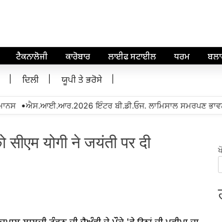
ਟੈਕਨਾਲੋਜੀ
ਕਾਰੋਬਾਰ
ਲਾਈਫ ਸਟਾਈਲ
ਧਰਮ
ਬਲ
ਦਿਲੀ
ਯੂਪੀ ਤੇ ਭਰੋਸੇ
•
ਸ
ਐਸ.ਆਈ.ਆਰ.2026 ਇੰਟਰ ਬੀ.ਡੀ.ਓਜ. ਲਾਮਿਸਾਲ ਸਮਰਪਣ ਭਾਵਨਾ ਨਾਲ
ो सीएम योगी ने जयंती पर दी
ਖ