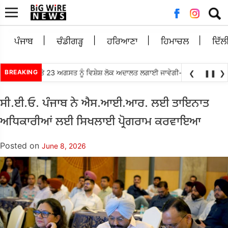
Searc
for:
ਪੰਜਾਬ
ਚੰਡੀਗੜ੍ਹ
ਹਰਿਆਣਾ
ਹਿਮਾਚਲ
ਦਿੱਲ
ੋਂ 21, 22 ਅਤੇ 23 ਅਗਸਤ ਨੂੰ ਵਿਸ਼ੇਸ਼ ਲੋਕ ਅਦਾਲਤ ਲਗਾਈ ਜਾਵੇਗੀ- ਮਾਣਯੋਗ ਜਿਲ੍ਹਾ ਅਤ
BREAKING
❮
❚❚
❯
ਸੀ.ਈ.ਓ. ਪੰਜਾਬ ਨੇ ਐਸ.ਆਈ.ਆਰ. ਲਈ ਤਾਇਨਾਤ
ਅਧਿਕਾਰੀਆਂ ਲਈ ਸਿਖਲਾਈ ਪ੍ਰੋਗਰਾਮ ਕਰਵਾਇਆ
Posted on
June 8, 2026