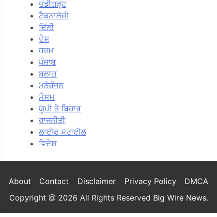
ਚੰਡੀਗੜ੍ਹ
ਟੈਕਨਾਲੋਜੀ
ਦਿੱਲੀ
ਦੇਸ਼
ਧਰਮ
ਪੰਜਾਬ
ਬਲਾਗ
ਮਨੋਰੰਜਨ
ਮੌਸਮ
ਯੂਪੀ ਤੇ ਬਿਹਾਰ
ਰਾਜਨੀਤੀ
ਲਾਈਫ ਸਟਾਈਲ
ਵਿਦੇਸ਼
About
Contact
Disclaimer
Privacy Policy
DMCA
Copyright @ 2026 All Rights Reserved
Big Wire News
.