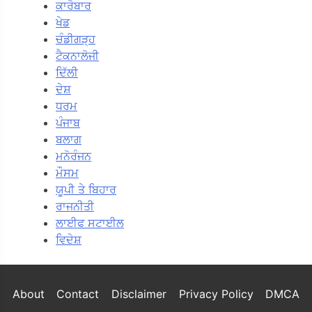
ਕਾਰੋਬਾਰ
ਖੇਡ
ਚੰਡੀਗੜ੍ਹ
ਟੈਕਨਾਲੋਜੀ
ਦਿੱਲੀ
ਦੇਸ਼
ਧਰਮ
ਪੰਜਾਬ
ਬਲਾਗ
ਮਨੋਰੰਜਨ
ਮੌਸਮ
ਯੂਪੀ ਤੇ ਬਿਹਾਰ
ਰਾਜਨੀਤੀ
ਲਾਈਫ ਸਟਾਈਲ
ਵਿਦੇਸ਼
About
Contact
Disclaimer
Privacy Policy
DMCA