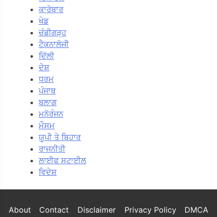
ਕਾਰੋਬਾਰ
ਖੇਡ
ਚੰਡੀਗੜ੍ਹ
ਟੈਕਨਾਲੋਜੀ
ਦਿੱਲੀ
ਦੇਸ਼
ਧਰਮ
ਪੰਜਾਬ
ਬਲਾਗ
ਮਨੋਰੰਜਨ
ਮੌਸਮ
ਯੂਪੀ ਤੇ ਬਿਹਾਰ
ਰਾਜਨੀਤੀ
ਲਾਈਫ ਸਟਾਈਲ
ਵਿਦੇਸ਼
About
Contact
Disclaimer
Privacy Policy
DMCA