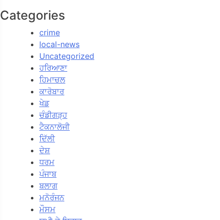
Categories
crime
local-news
Uncategorized
ਹਰਿਆਣਾ
ਹਿਮਾਚਲ
ਕਾਰੋਬਾਰ
ਖੇਡ
ਚੰਡੀਗੜ੍ਹ
ਟੈਕਨਾਲੋਜੀ
ਦਿੱਲੀ
ਦੇਸ਼
ਧਰਮ
ਪੰਜਾਬ
ਬਲਾਗ
ਮਨੋਰੰਜਨ
ਮੌਸਮ