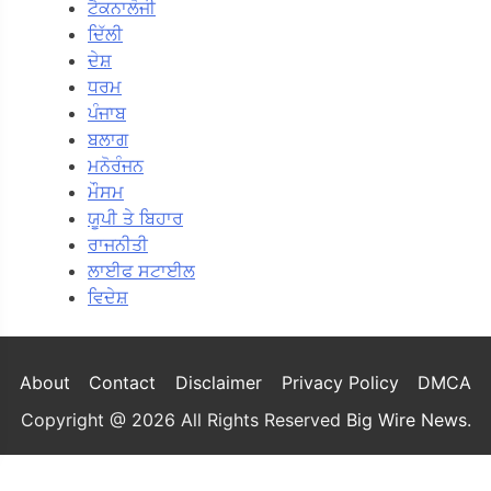
ਟੈਕਨਾਲੋਜੀ
ਦਿੱਲੀ
ਦੇਸ਼
ਧਰਮ
ਪੰਜਾਬ
ਬਲਾਗ
ਮਨੋਰੰਜਨ
ਮੌਸਮ
ਯੂਪੀ ਤੇ ਬਿਹਾਰ
ਰਾਜਨੀਤੀ
ਲਾਈਫ ਸਟਾਈਲ
ਵਿਦੇਸ਼
About
Contact
Disclaimer
Privacy Policy
DMCA
Copyright @ 2026 All Rights Reserved
Big Wire News
.