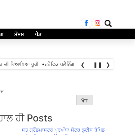
ਲਈ
ਖੋਜ:
ਾਗ
ਮੌਸਮ
ਖੇਡ
•
ੀ ਵਿਆਖਿਆ ਪੂਰੀ
ਟਰੈਫਿਕ ਪਲੈਨਿੰਗ ਅਫਸਰ 42 ਬਿਪਾਸ ਨੰਬਰ ਵਾਲੇ, ਟ੍ਰਿ
❮
❚❚
❯
ੋਜ
ਖੋਜ
ਹਾਲ ਹੀ Posts
ਸਤ ਗ੍ਰੈਂਡਮਾਸਟਰ ਪ੍ਰਅੰਧਾ ਸੈਂਟਰ ਲੁਈਸ ਰੈਪਿਡ