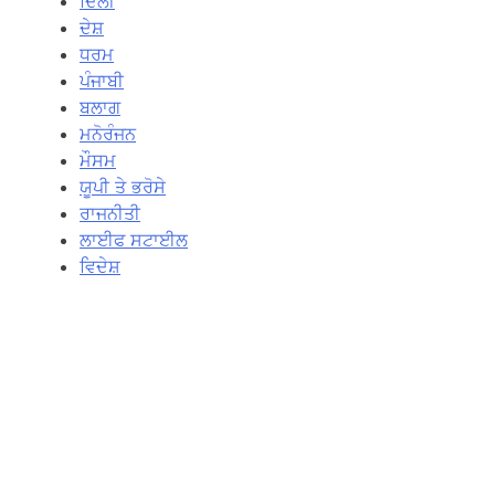
ਦਿਲੀ
ਦੇਸ਼
ਧਰਮ
ਪੰਜਾਬੀ
ਬਲਾਗ
ਮਨੋਰੰਜਨ
ਮੌਸਮ
ਯੂਪੀ ਤੇ ਭਰੋਸੇ
ਰਾਜਨੀਤੀ
ਲਾਈਫ ਸਟਾਈਲ
ਵਿਦੇਸ਼