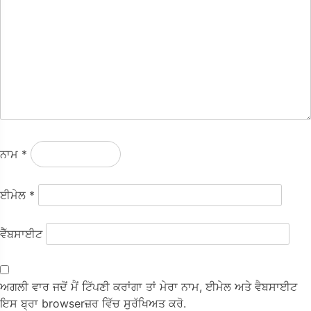
ਨਾਮ
*
ਈਮੇਲ
*
ਵੈੱਬਸਾਈਟ
ਅਗਲੀ ਵਾਰ ਜਦੋਂ ਮੈਂ ਟਿੱਪਣੀ ਕਰਾਂਗਾ ਤਾਂ ਮੇਰਾ ਨਾਮ, ਈਮੇਲ ਅਤੇ ਵੈਬਸਾਈਟ
ਇਸ ਬ੍ਰਾ browserਜ਼ਰ ਵਿੱਚ ਸੁਰੱਖਿਅਤ ਕਰੋ.