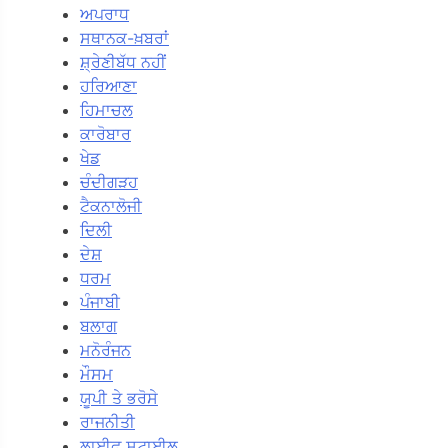
ਅਪਰਾਧ
ਸਥਾਨਕ-ਖ਼ਬਰਾਂ
ਸ਼੍ਰੇਣੀਬੱਧ ਨਹੀਂ
ਹਰਿਆਣਾ
ਹਿਮਾਚਲ
ਕਾਰੋਬਾਰ
ਖੇਡ
ਚੰਦੀਗੜਹ
ਟੈਕਨਾਲੋਜੀ
ਦਿਲੀ
ਦੇਸ਼
ਧਰਮ
ਪੰਜਾਬੀ
ਬਲਾਗ
ਮਨੋਰੰਜਨ
ਮੌਸਮ
ਯੂਪੀ ਤੇ ਭਰੋਸੇ
ਰਾਜਨੀਤੀ
ਲਾਈਫ ਸਟਾਈਲ