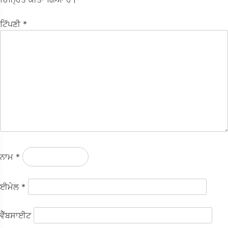
ਟਿੱਪਣੀ
*
ਨਾਮ
*
ਈਮੇਲ
*
ਵੈੱਬਸਾਈਟ