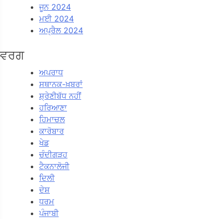
ਜੂਨ 2024
ਮਈ 2024
ਅਪ੍ਰੈਲ 2024
ਵਰਗ
ਅਪਰਾਧ
ਸਥਾਨਕ-ਖ਼ਬਰਾਂ
ਸ਼੍ਰੇਣੀਬੱਧ ਨਹੀਂ
ਹਰਿਆਣਾ
ਹਿਮਾਚਲ
ਕਾਰੋਬਾਰ
ਖੇਡ
ਚੰਦੀਗੜਹ
ਟੈਕਨਾਲੋਜੀ
ਦਿਲੀ
ਦੇਸ਼
ਧਰਮ
ਪੰਜਾਬੀ