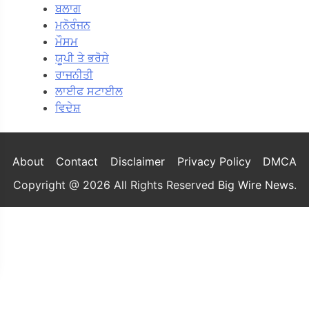
ਬਲਾਗ
ਮਨੋਰੰਜਨ
ਮੌਸਮ
ਯੂਪੀ ਤੇ ਭਰੋਸੇ
ਰਾਜਨੀਤੀ
ਲਾਈਫ ਸਟਾਈਲ
ਵਿਦੇਸ਼
About
Contact
Disclaimer
Privacy Policy
DMCA
Copyright @ 2026 All Rights Reserved
Big Wire News
.