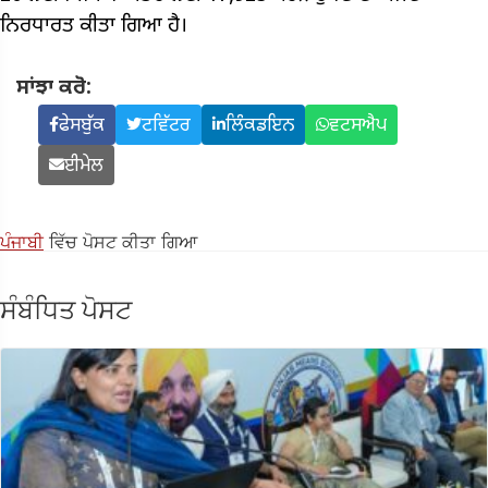
ਨਿਰਧਾਰਤ ਕੀਤਾ ਗਿਆ ਹੈ।
ਸਾਂਝਾ ਕਰੋ:
ਫੇਸਬੁੱਕ
ਟਵਿੱਟਰ
ਲਿੰਕਡਇਨ
ਵਟਸਐਪ
ਈਮੇਲ
ਪੰਜਾਬੀ
ਵਿੱਚ ਪੋਸਟ ਕੀਤਾ ਗਿਆ
ਸੰਬੰਧਿਤ ਪੋਸਟ