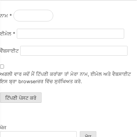
ਨਾਮ
*
ਈਮੇਲ
*
ਵੈੱਬਸਾਈਟ
ਅਗਲੀ ਵਾਰ ਜਦੋਂ ਮੈਂ ਟਿੱਪਣੀ ਕਰਾਂਗਾ ਤਾਂ ਮੇਰਾ ਨਾਮ, ਈਮੇਲ ਅਤੇ ਵੈਬਸਾਈਟ
ਇਸ ਬ੍ਰਾ browserਜ਼ਰ ਵਿੱਚ ਸੁਰੱਖਿਅਤ ਕਰੋ.
ਖੋਜ
ਖੋਜ