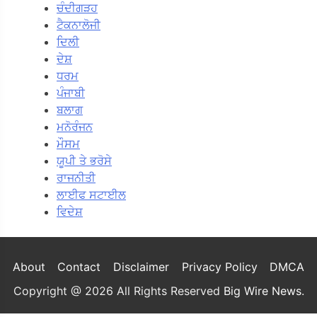
ਚੰਦੀਗੜਹ
ਟੈਕਨਾਲੋਜੀ
ਦਿਲੀ
ਦੇਸ਼
ਧਰਮ
ਪੰਜਾਬੀ
ਬਲਾਗ
ਮਨੋਰੰਜਨ
ਮੌਸਮ
ਯੂਪੀ ਤੇ ਭਰੋਸੇ
ਰਾਜਨੀਤੀ
ਲਾਈਫ ਸਟਾਈਲ
ਵਿਦੇਸ਼
About
Contact
Disclaimer
Privacy Policy
DMCA
Copyright @ 2026 All Rights Reserved
Big Wire News
.