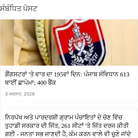
ਸੰਬੰਧਿਤ ਪੋਸਟ
ਗੈਂਗਸਟਰਾਂ 'ਤੇ ਵਾਰ ਦਾ 195ਵਾਂ ਦਿਨ: ਪੰਜਾਬ ਸੰਵਿਧਾਨ 613
ਥਾਈਂ ਛਾਪੇਮਾ; 400 ਬੈਂਕ
3 ਅਗਸਤ, 2026
ਨਿਰਪੱਖ ਅਤੇ ਪਾਰਦਰਸ਼ੀ ਗ੍ਰਾਮ ਪੰਚਾਇਤਾਂ ਦੇ ਚੋਣ ਵਿੱਚ
ਤੁਹਾਡੀ ਸਰਕਾਰ ਦੀ ਜਿੱਤ, 261 ਸੀਟਾਂ 'ਤੇ ਜਿੱਤ ਦਰਜ ਕੀਤੀ
ਗਈ - ਜਨਤਾ ਸਭ ਜਾਣਦੀ ਹੈ, ਕੰਮ ਕਰਨ ਵਾਲੇ ਵੀ ਚੁਣੇ ਜਾਂਦੇ