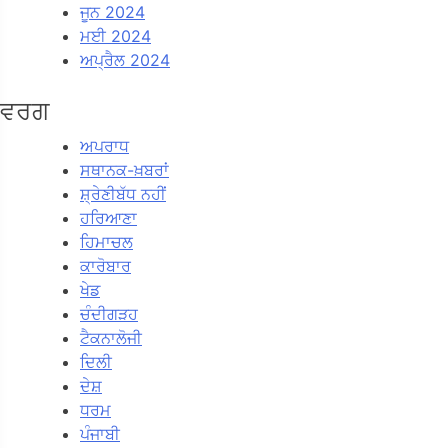
ਜੂਨ 2024
ਮਈ 2024
ਅਪ੍ਰੈਲ 2024
ਵਰਗ
ਅਪਰਾਧ
ਸਥਾਨਕ-ਖ਼ਬਰਾਂ
ਸ਼੍ਰੇਣੀਬੱਧ ਨਹੀਂ
ਹਰਿਆਣਾ
ਹਿਮਾਚਲ
ਕਾਰੋਬਾਰ
ਖੇਡ
ਚੰਦੀਗੜਹ
ਟੈਕਨਾਲੋਜੀ
ਦਿਲੀ
ਦੇਸ਼
ਧਰਮ
ਪੰਜਾਬੀ