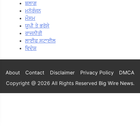
ਬਲਾਗ
ਮਨੋਰੰਜਨ
ਮੌਸਮ
ਯੂਪੀ ਤੇ ਭਰੋਸੇ
ਰਾਜਨੀਤੀ
ਲਾਈਫ ਸਟਾਈਲ
ਵਿਦੇਸ਼
About
Contact
Disclaimer
Privacy Policy
DMCA
Copyright @ 2026 All Rights Reserved
Big Wire News
.