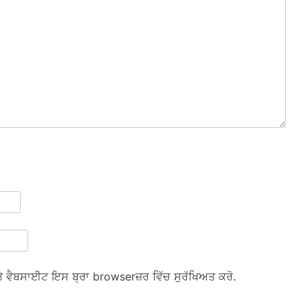
ਅਤੇ ਵੈਬਸਾਈਟ ਇਸ ਬ੍ਰਾ browserਜ਼ਰ ਵਿੱਚ ਸੁਰੱਖਿਅਤ ਕਰੋ.