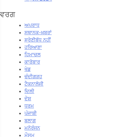
ਵਰਗ
ਅਪਰਾਧ
ਸਥਾਨਕ-ਖ਼ਬਰਾਂ
ਸ਼੍ਰੇਣੀਬੱਧ ਨਹੀਂ
ਹਰਿਆਣਾ
ਹਿਮਾਚਲ
ਕਾਰੋਬਾਰ
ਖੇਡ
ਚੰਦੀਗੜਹ
ਟੈਕਨਾਲੋਜੀ
ਦਿਲੀ
ਦੇਸ਼
ਧਰਮ
ਪੰਜਾਬੀ
ਬਲਾਗ
ਮਨੋਰੰਜਨ
ਮੌਸਮ