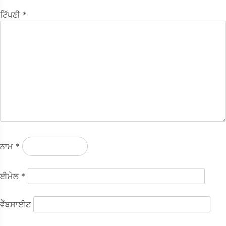
ਟਿੱਪਣੀ
*
ਨਾਮ
*
ਈਮੇਲ
*
ਵੈੱਬਸਾਈਟ