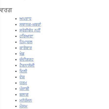
ਵਰਗ
ਅਪਰਾਧ
ਸਥਾਨਕ-ਖ਼ਬਰਾਂ
ਸ਼੍ਰੇਣੀਬੱਧ ਨਹੀਂ
ਹਰਿਆਣਾ
ਹਿਮਾਚਲ
ਕਾਰੋਬਾਰ
ਖੇਡ
ਚੰਦੀਗੜਹ
ਟੈਕਨਾਲੋਜੀ
ਦਿਲੀ
ਦੇਸ਼
ਧਰਮ
ਪੰਜਾਬੀ
ਬਲਾਗ
ਮਨੋਰੰਜਨ
ਮੌਸਮ