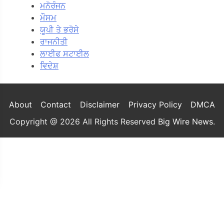
ਮਨੋਰੰਜਨ
ਮੌਸਮ
ਯੂਪੀ ਤੇ ਭਰੋਸੇ
ਰਾਜਨੀਤੀ
ਲਾਈਫ ਸਟਾਈਲ
ਵਿਦੇਸ਼
About
Contact
Disclaimer
Privacy Policy
DMCA
Copyright @ 2026 All Rights Reserved
Big Wire News
.