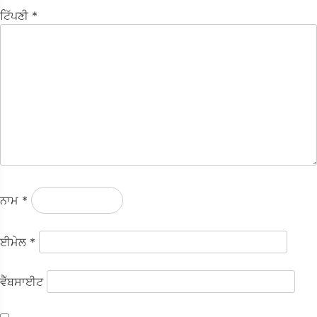
ਟਿੱਪਣੀ
*
ਨਾਮ
*
ਈਮੇਲ
*
ਵੈੱਬਸਾਈਟ