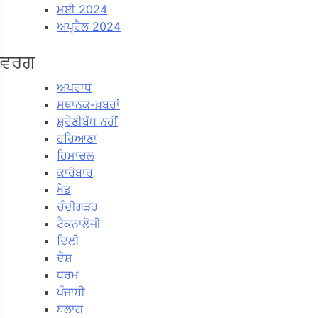
ਮਈ 2024
ਅਪ੍ਰੈਲ 2024
ਵਰਗ
ਅਪਰਾਧ
ਸਥਾਨਕ-ਖ਼ਬਰਾਂ
ਸ਼੍ਰੇਣੀਬੱਧ ਨਹੀਂ
ਹਰਿਆਣਾ
ਹਿਮਾਚਲ
ਕਾਰੋਬਾਰ
ਖੇਡ
ਚੰਦੀਗੜਹ
ਟੈਕਨਾਲੋਜੀ
ਦਿਲੀ
ਦੇਸ਼
ਧਰਮ
ਪੰਜਾਬੀ
ਬਲਾਗ