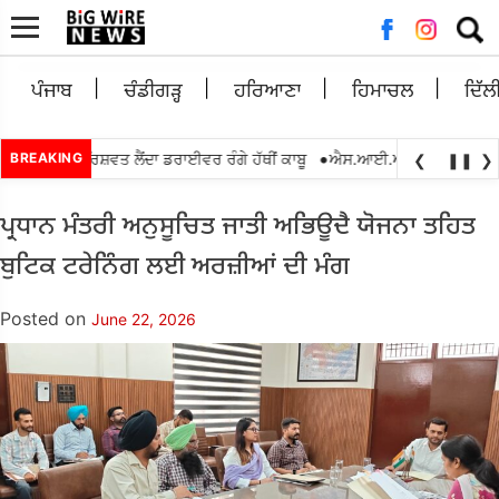
Searc
for:
ਪੰਜਾਬ
ਚੰਡੀਗੜ੍ਹ
ਹਰਿਆਣਾ
ਹਿਮਾਚਲ
ਦਿੱਲ
•
5,000 ਰੁਪਏ ਰਿਸ਼ਵਤ ਲੈਂਦਾ ਡਰਾਈਵਰ ਰੰਗੇ ਹੱਥੀਂ ਕਾਬੂ
BREAKING
ਐਸ.ਆਈ.ਆਰ.2026 ਦੌਰਾਨ ਬੀ.ਐ
❮
❚❚
❯
ਪ੍ਰਧਾਨ ਮੰਤਰੀ ਅਨੁਸੂਚਿਤ ਜਾਤੀ ਅਭਿਊਦੈ ਯੋਜਨਾ ਤਹਿਤ
ਬੁਟਿਕ ਟਰੇਨਿੰਗ ਲਈ ਅਰਜ਼ੀਆਂ ਦੀ ਮੰਗ
Posted on
June 22, 2026