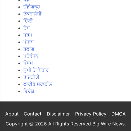
ਚੰਡੀਗੜ੍ਹ
ਟੈਕਨਾਲੋਜੀ
ਦਿੱਲੀ
ਦੇਸ਼
ਧਰਮ
ਪੰਜਾਬ
ਬਲਾਗ
ਮਨੋਰੰਜਨ
ਮੌਸਮ
ਯੂਪੀ ਤੇ ਬਿਹਾਰ
ਰਾਜਨੀਤੀ
ਲਾਈਫ ਸਟਾਈਲ
ਵਿਦੇਸ਼
About
Contact
Disclaimer
Privacy Policy
DMCA
Copyright @ 2026 All Rights Reserved
Big Wire News
.