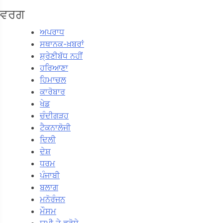
ਵਰਗ
ਅਪਰਾਧ
ਸਥਾਨਕ-ਖ਼ਬਰਾਂ
ਸ਼੍ਰੇਣੀਬੱਧ ਨਹੀਂ
ਹਰਿਆਣਾ
ਹਿਮਾਚਲ
ਕਾਰੋਬਾਰ
ਖੇਡ
ਚੰਦੀਗੜਹ
ਟੈਕਨਾਲੋਜੀ
ਦਿਲੀ
ਦੇਸ਼
ਧਰਮ
ਪੰਜਾਬੀ
ਬਲਾਗ
ਮਨੋਰੰਜਨ
ਮੌਸਮ
ਯੂਪੀ ਤੇ ਭਰੋਸੇ