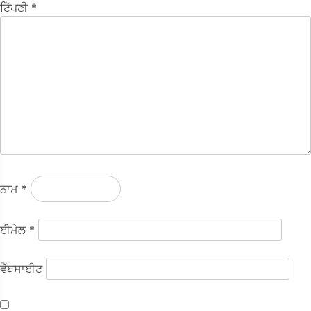
ਟਿੱਪਣੀ
*
ਨਾਮ
*
ਈਮੇਲ
*
ਵੈੱਬਸਾਈਟ