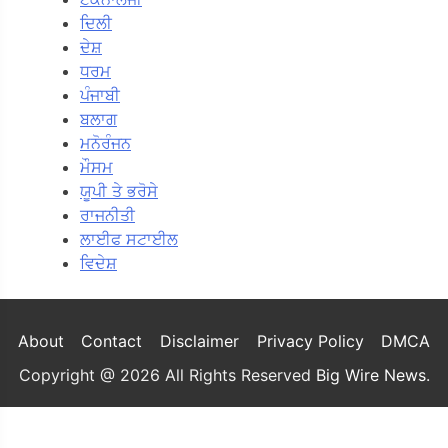
ਦਿਲੀ
ਦੇਸ਼
ਧਰਮ
ਪੰਜਾਬੀ
ਬਲਾਗ
ਮਨੋਰੰਜਨ
ਮੌਸਮ
ਯੂਪੀ ਤੇ ਭਰੋਸੇ
ਰਾਜਨੀਤੀ
ਲਾਈਫ ਸਟਾਈਲ
ਵਿਦੇਸ਼
About
Contact
Disclaimer
Privacy Policy
DMCA
Copyright @ 2026 All Rights Reserved
Big Wire News
.