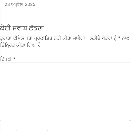
28 ਅਪ੍ਰੈਲ, 2025
ਕੋਈ ਜਵਾਬ ਛੱਡਣਾ
ਤੁਹਾਡਾ ਈਮੇਲ ਪਤਾ ਪ੍ਰਕਾਸ਼ਿਤ ਨਹੀਂ ਕੀਤਾ ਜਾਵੇਗਾ।
ਲੋੜੀਂਦੇ ਖੇਤਰਾਂ ਨੂੰ
* ਨਾਲ
ਚਿੰਨ੍ਹਿਤ ਕੀਤਾ ਗਿਆ ਹੈ।
ਟਿੱਪਣੀ
*