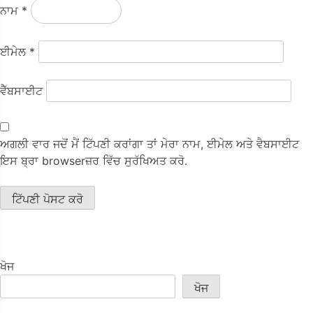
ਨਾਮ
*
ਈਮੇਲ
*
ਵੈੱਬਸਾਈਟ
ਅਗਲੀ ਵਾਰ ਜਦੋਂ ਮੈਂ ਟਿੱਪਣੀ ਕਰਾਂਗਾ ਤਾਂ ਮੇਰਾ ਨਾਮ, ਈਮੇਲ ਅਤੇ ਵੈਬਸਾਈਟ
ਇਸ ਬ੍ਰਾ browserਜ਼ਰ ਵਿੱਚ ਸੁਰੱਖਿਅਤ ਕਰੋ.
ਖੋਜ
ਖੋਜ