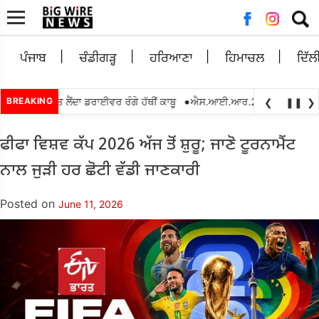
Searc
for:
ਪੰਜਾਬ
ਚੰਡੀਗੜ੍ਹ
ਹਰਿਆਣਾ
ਹਿਮਾਚਲ
ਦਿੱਲ
•
ੁਪਏ ਰਿਸ਼ਵਤ ਲੈਂਦਾ ਡਰਾਈਵਰ ਰੰਗੇ ਹੱਥੀਂ ਕਾਬੂ
BREAKING
ਐਸ.ਆਈ.ਆਰ.2026 ਦੌਰਾਨ ਬੀ.ਐਲ.ਓਜ. 
❮
❚❚
❯
ਫੀਫਾ ਵਿਸ਼ਵ ਕੱਪ 2026 ਅੱਜ ਤੋਂ ਸ਼ੁਰੂ; ਜਾਣੋ ਟੂਰਨਾਮੈਂਟ
ਨਾਲ ਜੁੜੀ ਹਰ ਛੋਟੀ ਵੱਡੀ ਜਾਣਕਾਰੀ
Posted on
June 11, 2026