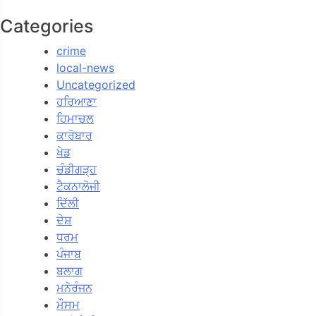
Categories
crime
local-news
Uncategorized
ਹਰਿਆਣਾ
ਹਿਮਾਚਲ
ਕਾਰੋਬਾਰ
ਖੇਡ
ਚੰਡੀਗੜ੍ਹ
ਟੈਕਨਾਲੋਜੀ
ਦਿੱਲੀ
ਦੇਸ਼
ਧਰਮ
ਪੰਜਾਬ
ਬਲਾਗ
ਮਨੋਰੰਜਨ
ਮੌਸਮ