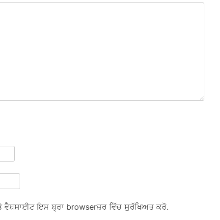
ਅਤੇ ਵੈਬਸਾਈਟ ਇਸ ਬ੍ਰਾ browserਜ਼ਰ ਵਿੱਚ ਸੁਰੱਖਿਅਤ ਕਰੋ.