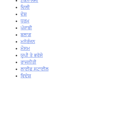
ਟੈਕਨਾਲੋਜੀ
ਦਿਲੀ
ਦੇਸ਼
ਧਰਮ
ਪੰਜਾਬੀ
ਬਲਾਗ
ਮਨੋਰੰਜਨ
ਮੌਸਮ
ਯੂਪੀ ਤੇ ਭਰੋਸੇ
ਰਾਜਨੀਤੀ
ਲਾਈਫ ਸਟਾਈਲ
ਵਿਦੇਸ਼