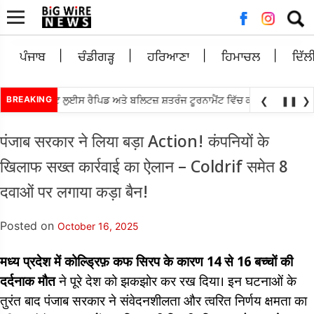
Searc
for:
ਪੰਜਾਬ
ਚੰਡੀਗੜ੍ਹ
ਹਰਿਆਣਾ
ਹਿਮਾਚਲ
ਦਿੱਲ
•
ਿਆਨੰਧਾ ਸੇਂਟ ਲੁਈਸ ਰੈਪਿਡ ਅਤੇ ਬਲਿਟਜ਼ ਸ਼ਤਰੰਜ ਟੂਰਨਾਮੈਂਟ ਵਿੱਚ ਕੀਤਾ ਟਾਪ
BREAKING
ਐਸ.ਆਈ.
❮
❚❚
❯
पंजाब सरकार ने लिया बड़ा Action! कंपनियों के
खिलाफ सख्त कार्रवाई का ऐलान – Coldrif समेत 8
दवाओं पर लगाया कड़ा बैन!
Posted on
October 16, 2025
मध्य प्रदेश में कोल्ड्रिफ़ कफ सिरप के कारण 14 से 16 बच्चों की
दर्दनाक मौत
ने पूरे देश को झकझोर कर रख दिया। इन घटनाओं के
तुरंत बाद पंजाब सरकार ने संवेदनशीलता और त्वरित निर्णय क्षमता का