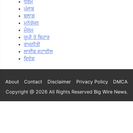
ਧਰਮ
ਪੰਜਾਬ
ਬਲਾਗ
ਮਨੋਰੰਜਨ
ਮੌਸਮ
ਯੂਪੀ ਤੇ ਬਿਹਾਰ
ਰਾਜਨੀਤੀ
ਲਾਈਫ ਸਟਾਈਲ
ਵਿਦੇਸ਼
About
Contact
Disclaimer
Privacy Policy
DMCA
Copyright @ 2026 All Rights Reserved
Big Wire News
.