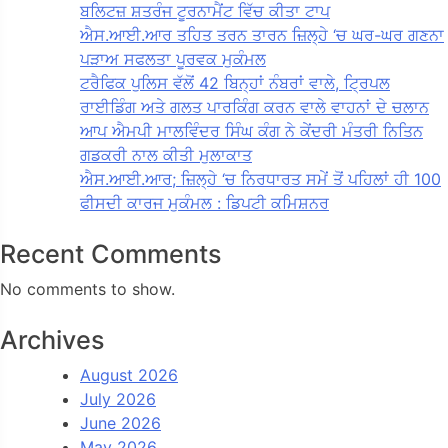
ਬਲਿਟਜ਼ ਸ਼ਤਰੰਜ ਟੂਰਨਾਮੈਂਟ ਵਿੱਚ ਕੀਤਾ ਟਾਪ
ਐਸ.ਆਈ.ਆਰ ਤਹਿਤ ਤਰਨ ਤਾਰਨ ਜ਼ਿਲ੍ਹੇ ‘ਚ ਘਰ-ਘਰ ਗਣਨਾ
ਪੜਾਅ ਸਫਲਤਾ ਪੂਰਵਕ ਮੁਕੰਮਲ
ਟਰੈਫਿਕ ਪੁਲਿਸ ਵੱਲੋਂ 42 ਬਿਨ੍ਹਾਂ ਨੰਬਰਾਂ ਵਾਲੇ, ਟ੍ਰਿਪਲ
ਰਾਈਡਿੰਗ ਅਤੇ ਗਲਤ ਪਾਰਕਿੰਗ ਕਰਨ ਵਾਲੇ ਵਾਹਨਾਂ ਦੇ ਚਲਾਨ
ਆਪ ਐਮਪੀ ਮਾਲਵਿੰਦਰ ਸਿੰਘ ਕੰਗ ਨੇ ਕੇਂਦਰੀ ਮੰਤਰੀ ਨਿਤਿਨ
ਗਡਕਰੀ ਨਾਲ ਕੀਤੀ ਮੁਲਾਕਾਤ
ਐਸ.ਆਈ.ਆਰ; ਜ਼ਿਲ੍ਹੇ ‘ਚ ਨਿਰਧਾਰਤ ਸਮੇਂ ਤੋਂ ਪਹਿਲਾਂ ਹੀ 100
ਫੀਸਦੀ ਕਾਰਜ ਮੁਕੰਮਲ : ਡਿਪਟੀ ਕਮਿਸ਼ਨਰ
Recent Comments
No comments to show.
Archives
August 2026
July 2026
June 2026
May 2026